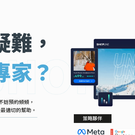
疑難，
專家？
不妨預約傾傾，
提供最適切的幫助。
策略夥伴