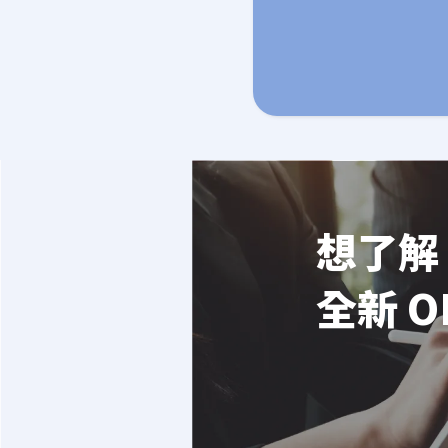
想了解 
全新 