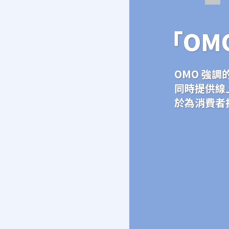
「OM
OMO 強
同時提供線
於為消費者