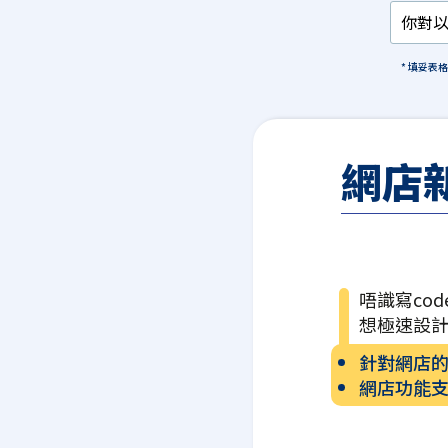
* 填妥表
網店
唔識寫cod
想極速設
針對網店
網店功能