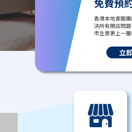
免費預
香港本地客服團
決所有開店問題
市生意更上一層
立