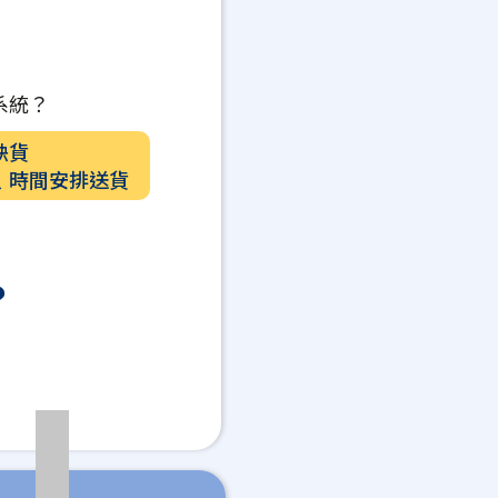
系統？
缺貨
﹑時間安排送貨
？