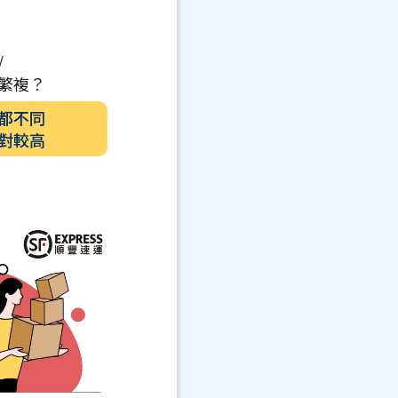
/
繁複？
都不同
對較高