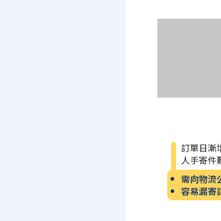
訂單日漸
人手寄件
需向物流
容易漏寄