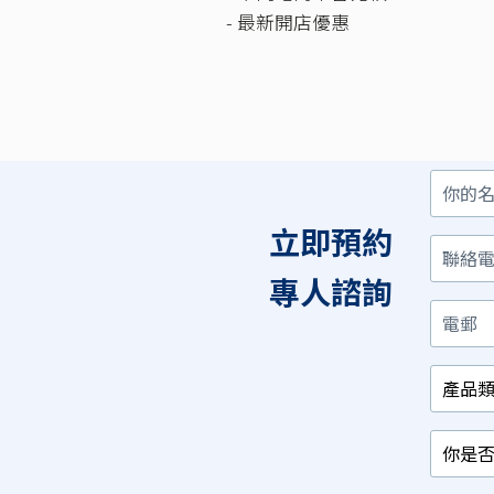
- 最新開店優惠
你
聯
電
產
你
你
的
絡
郵
品
是
對
名
電
類
否
以
立即預約
字
話
別
已
下
/
經
那
相
有
項
專人諮詢
關
相
最
行
關
感
業
產
興
品？
趣？
*
*