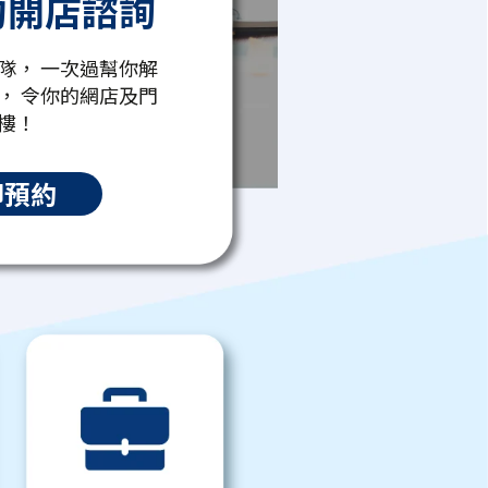
約開店諮詢
隊， 一次過幫你解
， 令你的網店及門
樓！
即預約