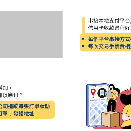
串接本地支付平台
信用卡收款過程好
每個平台串接方式
每次交易手續費相
增加，
難以應付？
公司追蹤每張訂單狀態
訂單﹑發錯地址