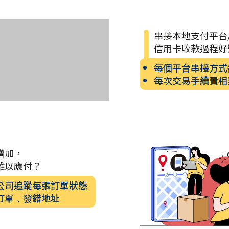
串接本地支付平台
信用卡收款過程好
每個平台串接方式
每次交易手續費相
增加，
難以應付？
公司追蹤每張訂單狀態
訂單﹑發錯地址