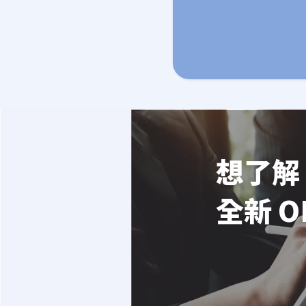
想了解 
全新 