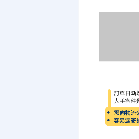
訂單日漸
人手寄件
需向物流
容易漏寄