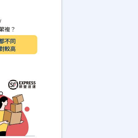
/
繁複？
都不同
對較高