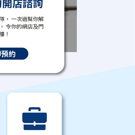
約開店諮詢
隊， 一次過幫你解
， 令你的網店及門
樓！
即預約