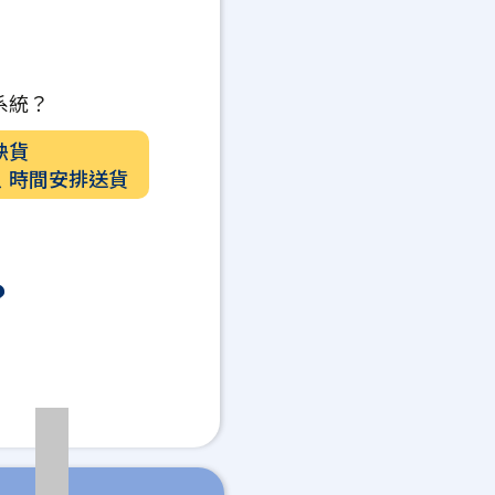
系統？
缺貨
﹑時間安排送貨
？