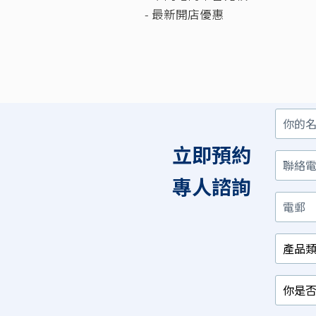
- 最新開店優惠
你
聯
電
產
你
你
的
絡
郵
品
是
對
名
電
類
否
以
立即預約
字
話
別
已
下
/
經
那
相
有
項
專人諮詢
關
相
最
行
關
感
業
產
興
品？
趣？
*
*