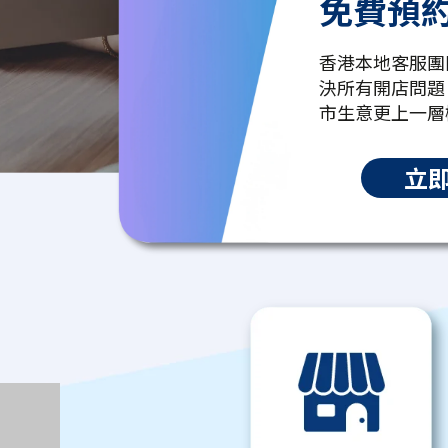
免費預
香港本地客服團
決所有開店問題
市生意更上一層
立