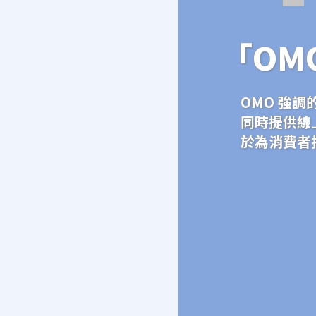
「OM
OMO 強
同時提供線
於為消費者