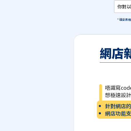
* 填妥表
網店
唔識寫cod
想極速設
針對網店
網店功能