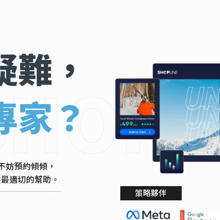
疑難，
專家？
不妨預約傾傾，
提供最適切的幫助。
策略夥伴