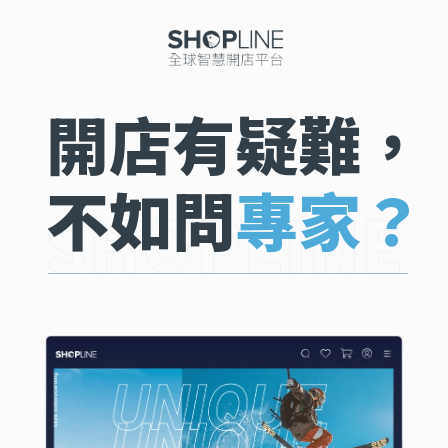
開店有疑難，
不如問
專家？