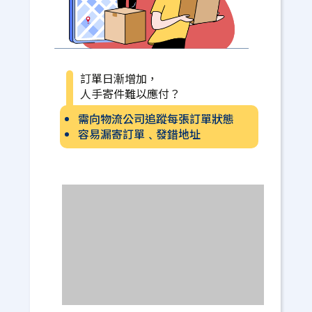
訂單日漸增加，
人手寄件難以應付？
需向物流公司追蹤每張訂單狀態
容易漏寄訂單﹑發錯地址