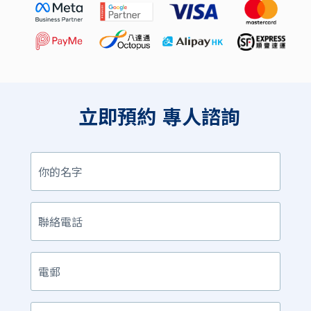
立即預約
專人諮詢
你
的
名
字
聯
絡
電
話
電
郵
產