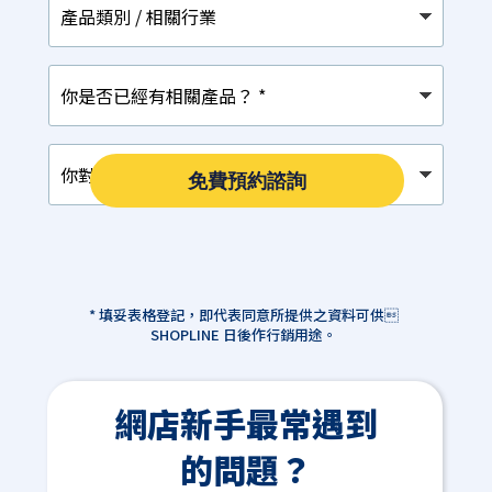
品
類
別
你
/
是
相
否
關
已
行
你
經
業
對
有
免費預約諮詢
以
相
下
關
那
產
項
品？
最
*
感
* 填妥表格登記，即代表同意所提供之資料可供
興
SHOPLINE 日後作行銷用途。
趣？
*
網店新手最常遇到
的問題？