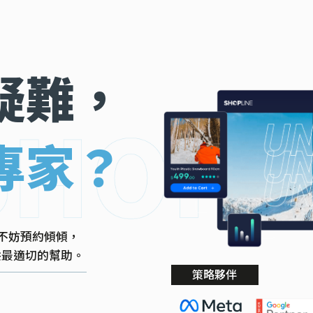
疑難，
專家？
不妨預約傾傾，
提供最適切的幫助。
策略夥伴