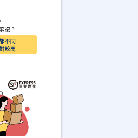
/
繁複？
都不同
對較高