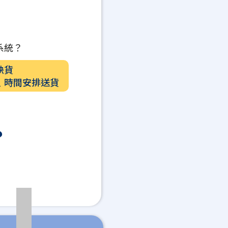
系統？
缺貨
﹑時間安排送貨
？