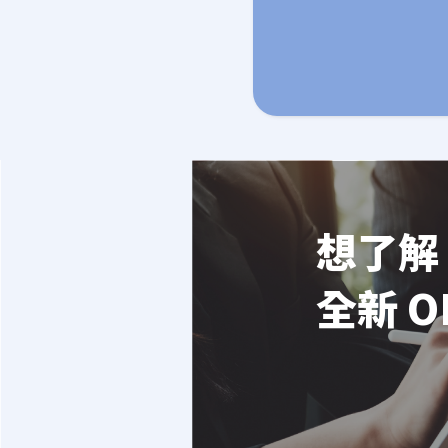
想了解 
全新 