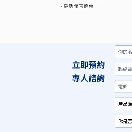
- 最新開店優惠
你
聯
電
產
你
你
的
絡
郵
品
是
對
名
電
類
否
以
立即預約
字
話
別
已
下
/
經
那
相
有
項
專人諮詢
關
相
最
行
關
感
業
產
興
品？
趣？
*
*