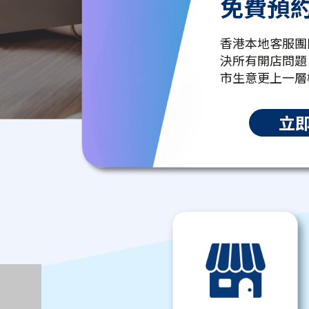
免費預
香港本地客服團
決所有開店問題
市生意更上一層
立