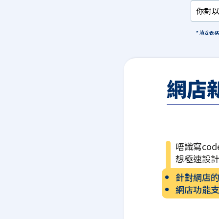
* 填妥表
網店
唔識寫cod
想極速設
針對網店
網店功能