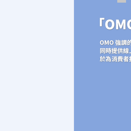
「OM
OMO 強
同時提供線
於為消費者