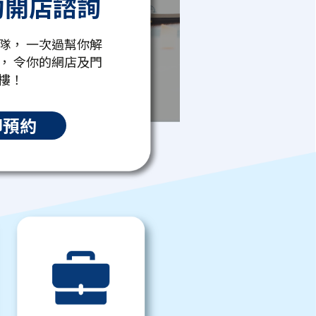
約開店諮詢
隊， 一次過幫你解
， 令你的網店及門
樓！
即預約