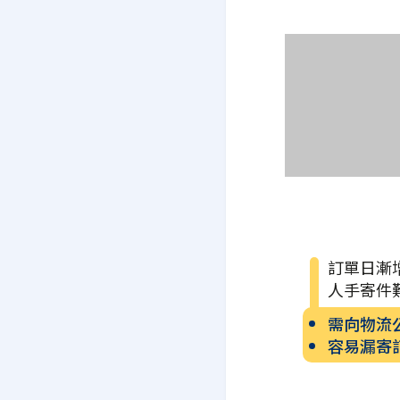
訂單日漸
人手寄件
需向物流
容易漏寄