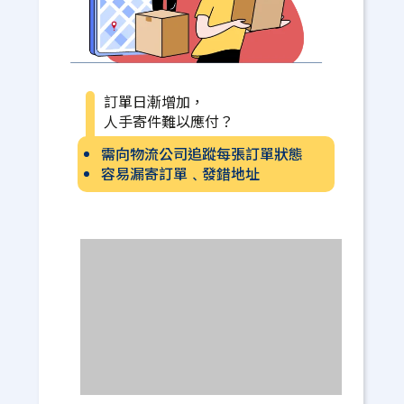
訂單日漸增加，
人手寄件難以應付？
需向物流公司追蹤每張訂單狀態
容易漏寄訂單﹑發錯地址