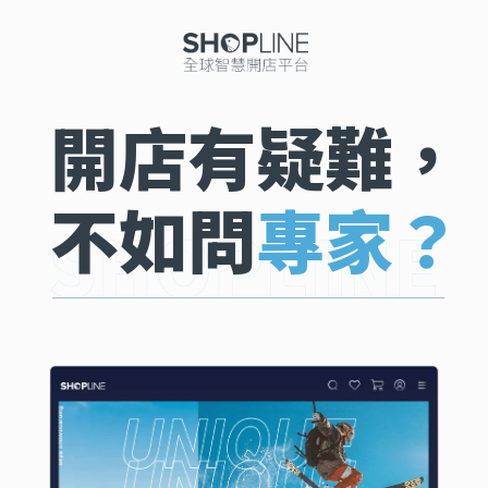
開店有疑難，
不如問
專家？