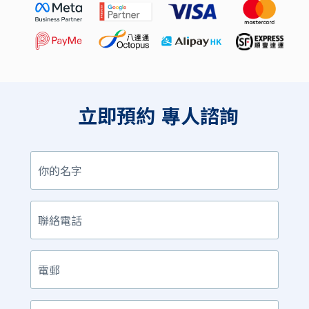
立即預約
專人諮詢
你
的
名
字
聯
絡
電
話
電
郵
產