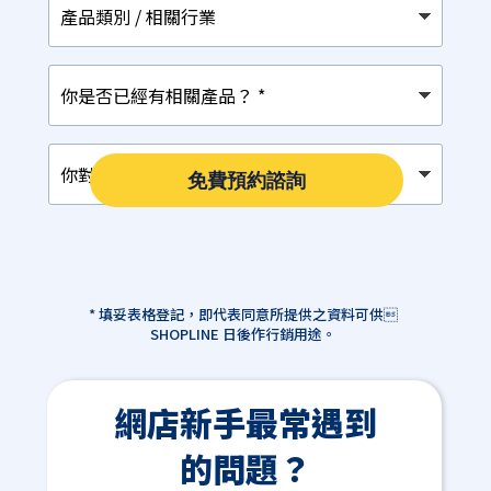
品
類
別
你
/
是
相
否
關
已
行
你
經
業
對
有
免費預約諮詢
以
相
下
關
那
產
項
品？
最
*
感
* 填妥表格登記，即代表同意所提供之資料可供
興
SHOPLINE 日後作行銷用途。
趣？
*
網店新手最常遇到
的問題？