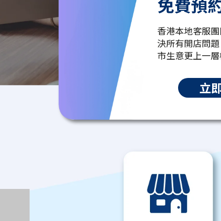
免費預
香港本地客服團
決所有開店問題
市生意更上一層
立