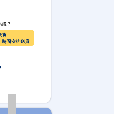
系統？
缺貨
﹑時間安排送貨
？