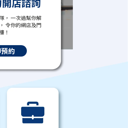
約開店諮詢
隊， 一次過幫你解
， 令你的網店及門
樓！
即預約