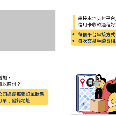
串接本地支付平台
信用卡收款過程好
每個平台串接方式
每次交易手續費相
增加，
難以應付？
公司追蹤每張訂單狀態
訂單﹑發錯地址