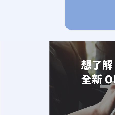
想了解 
全新 