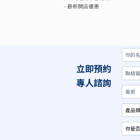
- 最新開店優惠
你
聯
電
產
你
你
的
絡
郵
品
是
對
名
電
類
否
以
立即預約
字
話
別
已
下
/
經
那
相
有
項
專人諮詢
關
相
最
行
關
感
業
產
興
品？
趣？
*
*