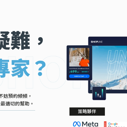
疑難，
專家？
不妨預約傾傾，
提供最適切的幫助。
策略夥伴