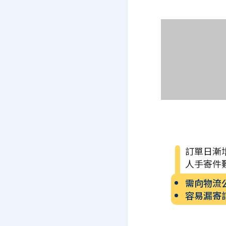
訂單日漸
人手寄件
需向物流
容易漏寄