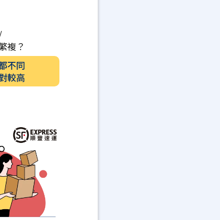
/
繁複？
都不同
對較高