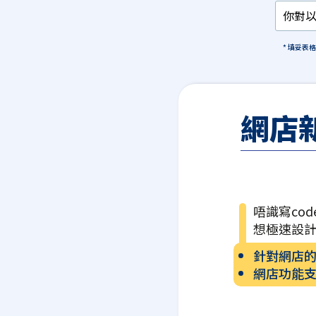
* 填妥表
網店
唔識寫cod
想極速設
針對網店
網店功能