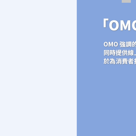
「OM
OMO 強
同時提供線
於為消費者