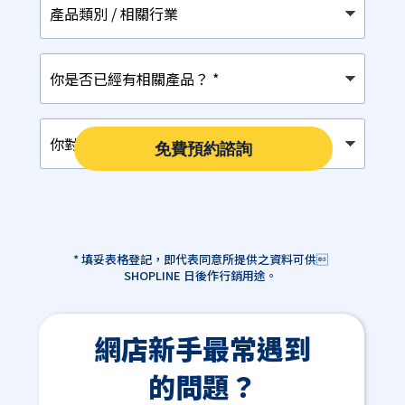
品
類
別
你
/
是
相
否
關
已
行
你
經
業
對
有
免費預約諮詢
以
相
下
關
那
產
項
品？
最
*
感
* 填妥表格登記，即代表同意所提供之資料可供
興
SHOPLINE 日後作行銷用途。
趣？
*
網店新手最常遇到
的問題？