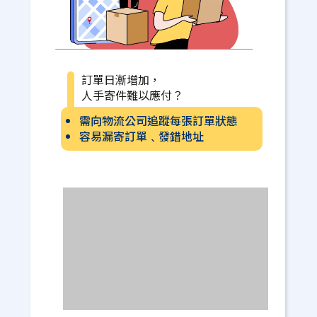
訂單日漸增加，
人手寄件難以應付？
需向物流公司追蹤每張訂單狀態
容易漏寄訂單﹑發錯地址