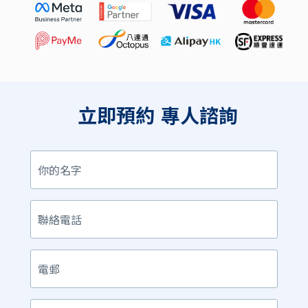
立即預約
專人諮詢
你
的
名
字
聯
絡
電
話
電
郵
產