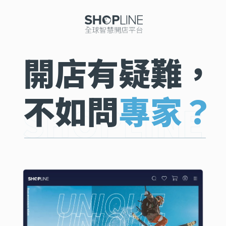
開店有疑難，
不如問
專家？