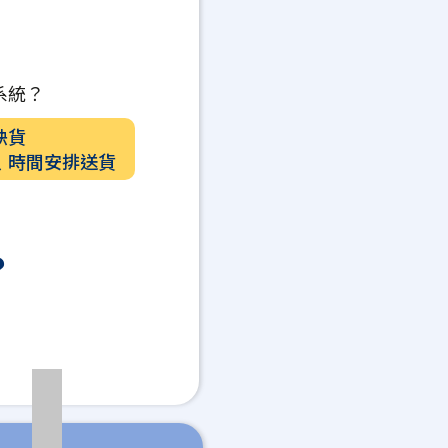
系統？
缺貨
﹑時間安排送貨
？