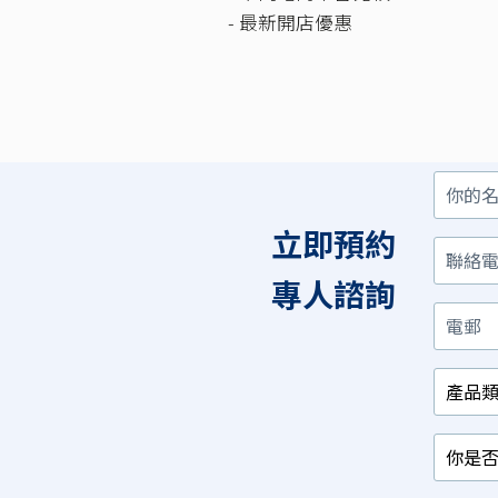
- 最新開店優惠
你
聯
電
產
你
你
的
絡
郵
品
是
對
名
電
類
否
以
立即預約
字
話
別
已
下
/
經
那
相
有
項
專人諮詢
關
相
最
行
關
感
業
產
興
品？
趣？
*
*