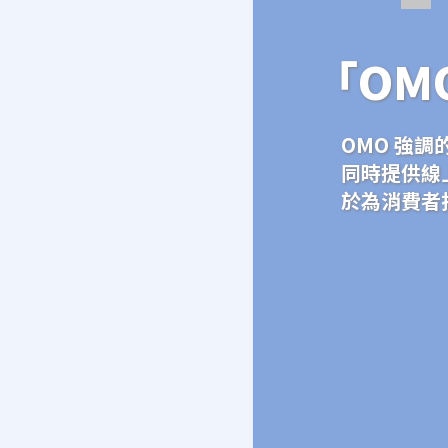
「OM
OMO 強
同時提供線
於為消費者