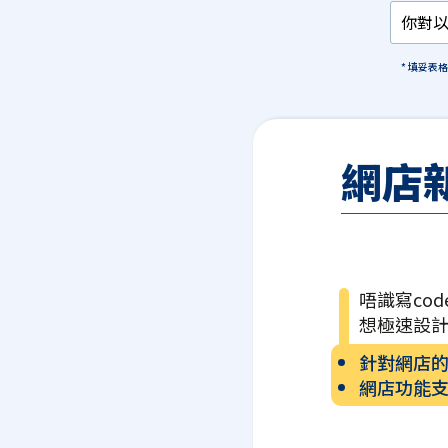
* 填妥表
網店
唔識寫cod
想極速設
針對網店
網店功能