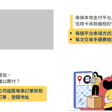
串接本地支付平台
信用卡收款過程好
每個平台串接方式
每次交易手續費相
增加，
難以應付？
公司追蹤每張訂單狀態
訂單﹑發錯地址