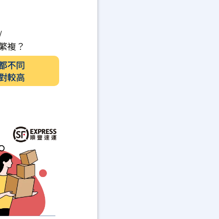
/
繁複？
都不同
對較高