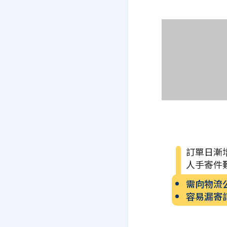
訂單日漸
人手寄件
需向物流
容易漏寄