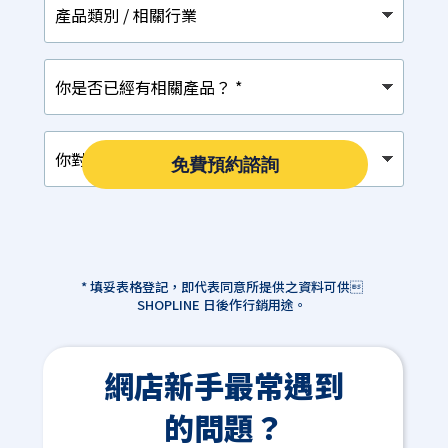
品
類
別
你
/
是
相
否
關
已
行
你
經
業
對
有
免費預約諮詢
以
相
下
關
那
產
項
品？
最
*
感
* 填妥表格登記，即代表同意所提供之資料可供
興
SHOPLINE 日後作行銷用途。
趣？
*
網店新手最常遇到
的問題？