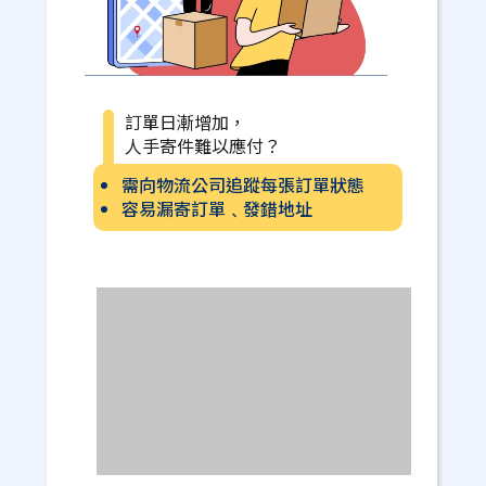
訂單日漸增加，
人手寄件難以應付？
需向物流公司追蹤每張訂單狀態
容易漏寄訂單﹑發錯地址