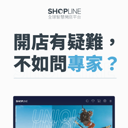
開店有疑難，
不如問
專家？