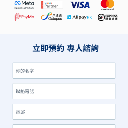
立即預約
專人諮詢
你
的
名
字
聯
絡
電
話
電
郵
產