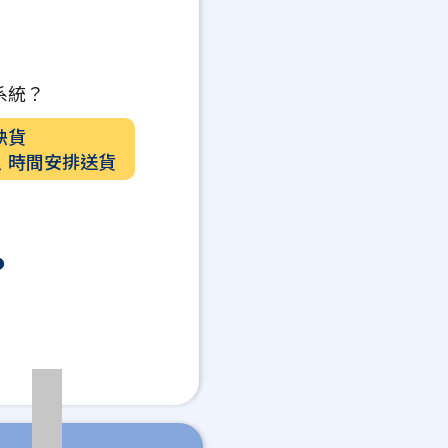
系統？
缺貨
﹑時間安排送貨
？