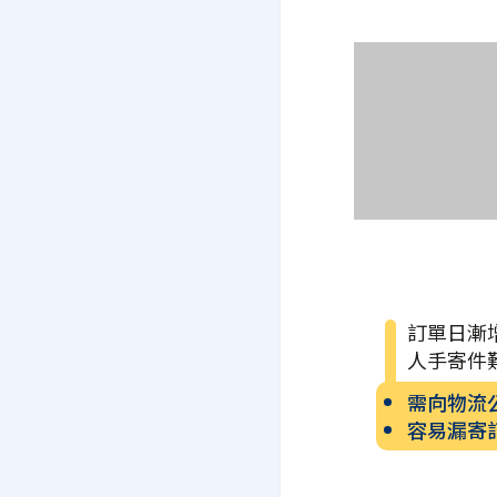
訂單日漸
人手寄件
需向物流
容易漏寄