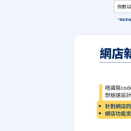
* 填妥表
網店
唔識寫cod
想極速設
針對網店
網店功能