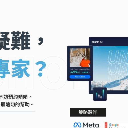
疑難，
專家？
不妨預約傾傾，
提供最適切的幫助。
策略夥伴