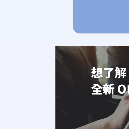
想了解 
全新 