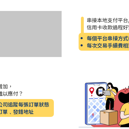
串接本地支付平台
信用卡收款過程好
每個平台串接方式
每次交易手續費相
增加，
難以應付？
公司追蹤每張訂單狀態
訂單﹑發錯地址