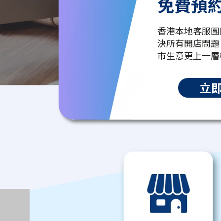
免費預
香港本地客服團
決所有開店問題
市生意更上一層
立