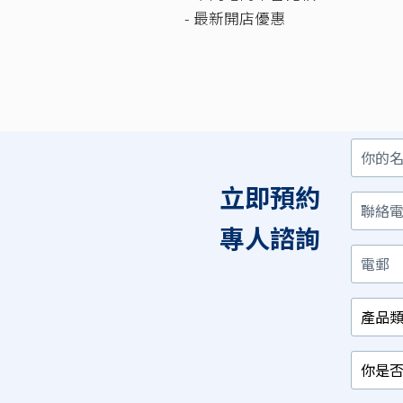
- 最新開店優惠
你
聯
電
產
你
你
的
絡
郵
品
是
對
名
電
類
否
以
立即預約
字
話
別
已
下
/
經
那
相
有
項
專人諮詢
關
相
最
行
關
感
業
產
興
品？
趣？
*
*