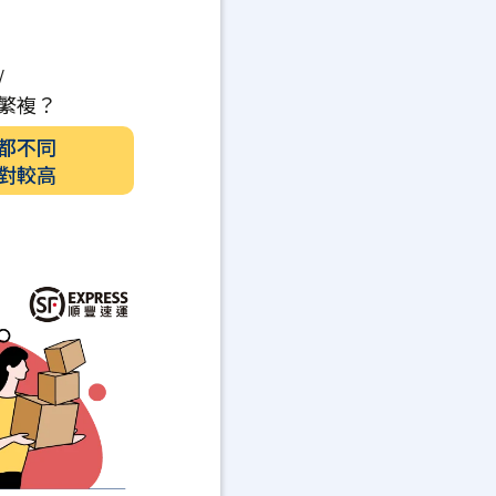
/
繁複？
都不同
對較高