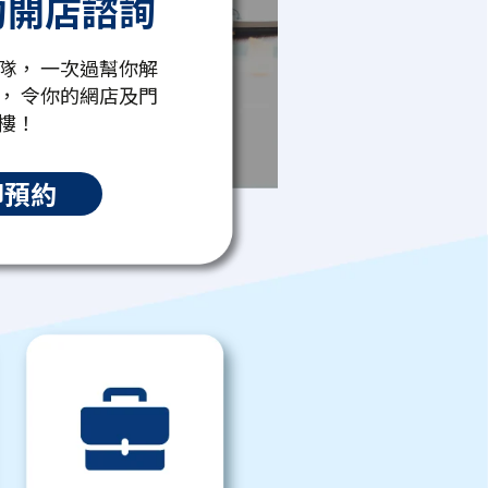
約開店諮詢
隊， 一次過幫你解
， 令你的網店及門
樓！
即預約