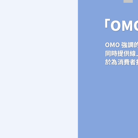
「OM
OMO 強
同時提供線
於為消費者