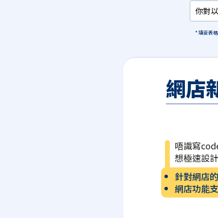
* 填妥表
網店
唔識寫cod
想極速設
針對網店
網店功能