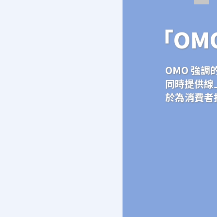
「OM
OMO 強
同時提供線
於為消費者