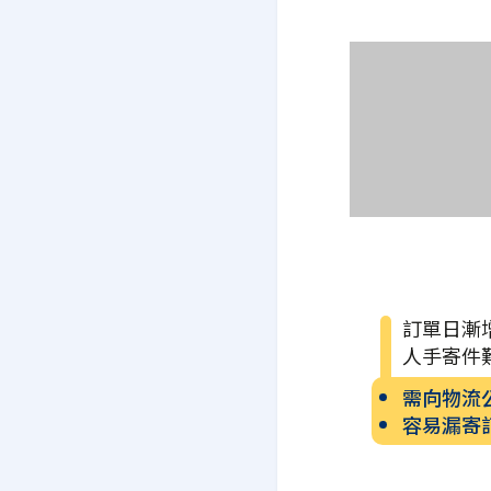
訂單日漸
人手寄件
需向物流
容易漏寄