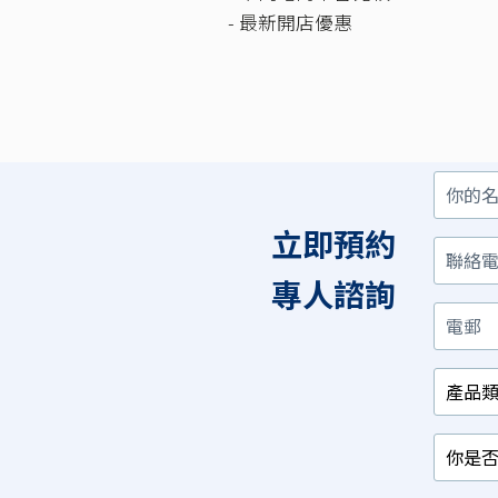
- 最新開店優惠
你
聯
電
產
你
你
的
絡
郵
品
是
對
名
電
類
否
以
立即預約
字
話
別
已
下
/
經
那
相
有
項
專人諮詢
關
相
最
行
關
感
業
產
興
品？
趣？
*
*