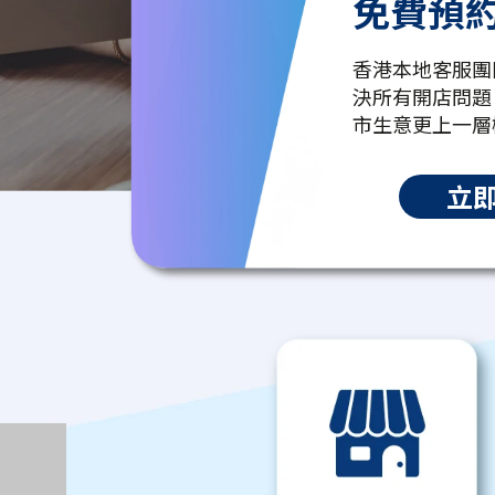
免費預
香港本地客服團
決所有開店問題
市生意更上一層
立