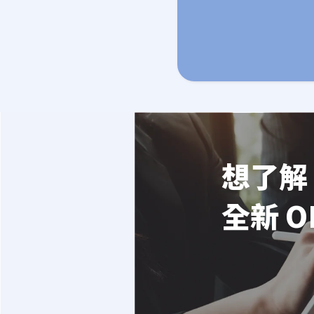
想了解 
全新 