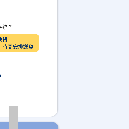
系統？
缺貨
﹑時間安排送貨
？