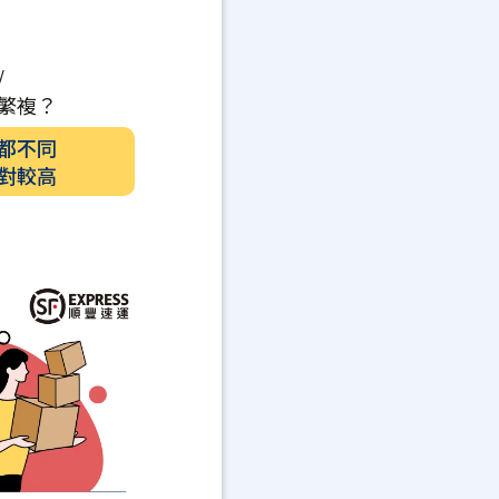
/
繁複？
都不同
對較高