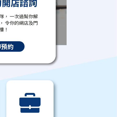
約開店諮詢
隊， 一次過幫你解
， 令你的網店及門
樓！
即預約