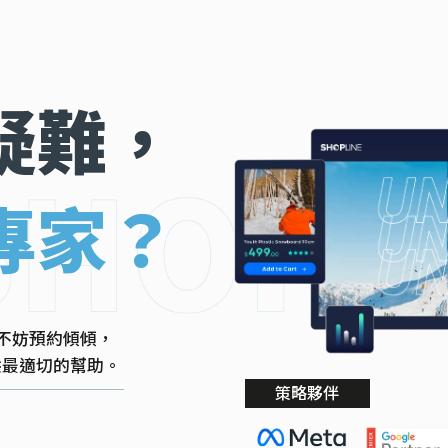
疑難，
專家？
不妨預約傾傾，
提供最適切的幫助。
策略夥伴