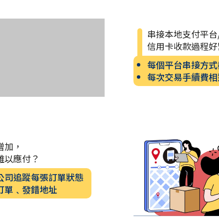
串接本地支付平台
信用卡收款過程好
每個平台串接方式
每次交易手續費相
增加，
難以應付？
公司追蹤每張訂單狀態
訂單﹑發錯地址