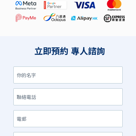
立即預約
專人諮詢
你
的
名
字
聯
絡
電
話
電
郵
產