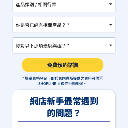
品
類
別
你
/
是
相
否
關
已
行
你
經
業
對
有
以
相
下
關
那
產
免費預約諮詢
項
品？
最
*
感
* 填妥表格登記，即代表同意所提供之資料可供
興
SHOPLINE 日後作行銷用途。
趣？
*
網店新手最常遇到
的問題？