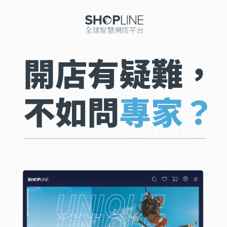
開店有疑難，
不如問
專家？