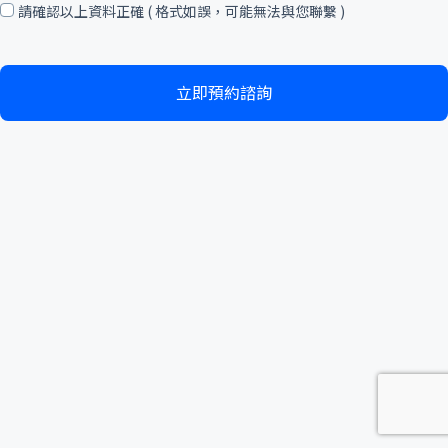
確
請確認以上資料正確 ( 格式如誤，可能無法與您聯繫 )
認
立即預約諮詢