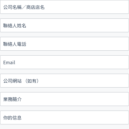
公
司
名
稱
聯
／
絡
商
人
店
姓
店
聯
名
名
絡
人
電
Email
話
公
司
網
站
業
（如
務
有）
簡
介
你
的
信
息